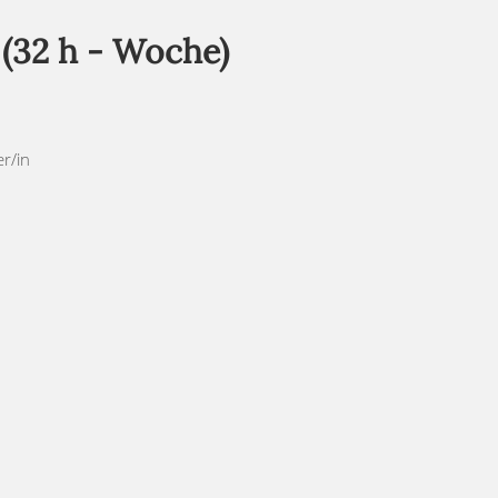
(32 h - Woche)
r/in