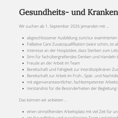
Gesundheits- und Krankenp
Wir suchen ab 1. September 2026 jemanden mit …
abgeschlossener Ausbildung zum/zur examinierten 
Palliative Care Zusatzqualifikation (wäre schön, ist
Interesse an der Hospizidee, dass Sterben zum Le
Sinn für fachübergreifendes Denken und Handeln i
Freude an der Arbeit im Team
Bereitschaft und Fähigkeit zur interdisziplinären 
Bereitschaft zur Arbeit im Früh-, Spät- und Nachtdi
mit eigenverantwortlicher, fachkompetenter Arbeit
Verständnis für die Besonderheiten der Begleitu
Das können wir anbieten …
einen sinnstiftenden Arbeitsplatz mit viel Zeit für
ein freundliches und zuverlässiges Team und interd