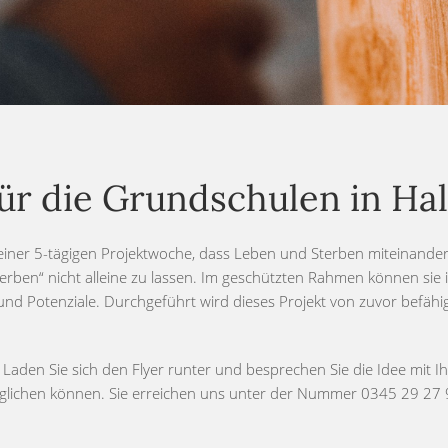
r die Grundschulen in Hall
iner 5-tägigen Projektwoche, dass Leben und Sterben miteinander u
ben“ nicht alleine zu lassen. Im geschützten Rahmen können sie ih
nd Potenziale. Durchgeführt wird dieses Projekt von zuvor befähig
Laden Sie sich den Flyer runter und besprechen Sie die Idee mit Ih
möglichen können. Sie erreichen uns unter der Nummer 0345 29 27 